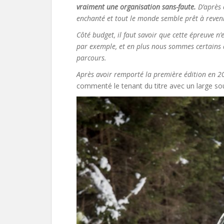
vraiment une organisation sans-faute.
D’après c
enchanté et tout le monde semble prêt à reveni
Côté budget, il faut savoir que cette épreuve n
par exemple, et en plus nous sommes certains d’
parcours.
Après avoir remporté la première édition en 20
commenté le tenant du titre avec un large sou