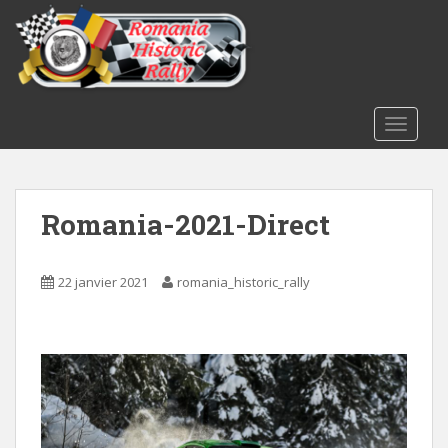
S
k
i
p
t
o
TOGGLE
m
a
i
Romania-2021-Direct
n
c
o
22 janvier 2021
romania_historic_rally
n
t
e
n
t