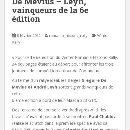
De Mevius – Leyh,
vainqueurs de la 6e
édition
8 février 2022
romania_historic_rally
Winter
Rally
« Pour cette 6e édition du Winter Romania Historic Rally,
34 équipages étaient au départ pour affronter les trois
journées de compétition autour de Comandau.
Au terme d’un rallye idéal, les Belges
Grégoire De
Mevius et André Leyh
sortent grands vainqueurs de
cette
6 ème édition à bord de leur Mazda 323 GTX.
Dès l’entame de course le vendredi après-midi, les
favoris n’avaient pas tardé à se montrer,
Paul Chabloz
réalise le scratch dans la première spéciale avec sa
BMW 235 iX mais le Belge
Grégoire De Mevius
, ancien