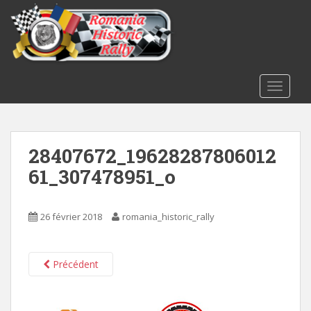
S
k
i
p
t
o
TOGGLE
m
a
i
28407672_19628287806012
n
c
61_307478951_o
o
n
t
26 février 2018
romania_historic_rally
e
n
t
Précédent