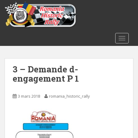
S
k
i
p
t
o
TOGGLE
m
a
i
3 – Demande d-
n
c
engagement P 1
o
n
t
3 mars 2018
romania_historic_rally
e
n
t