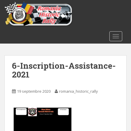
S
k
i
p
t
o
TOGGLE
m
a
i
6-Inscription-Assistance-
n
c
2021
o
n
t
19 septembre 2020
romania_historic_rally
e
n
t