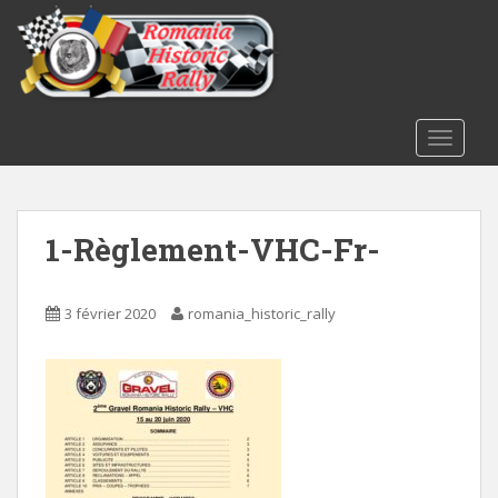
S
k
i
p
t
o
TOGGLE
m
a
i
1-Règlement-VHC-Fr-
n
c
o
3 février 2020
romania_historic_rally
n
t
e
n
t