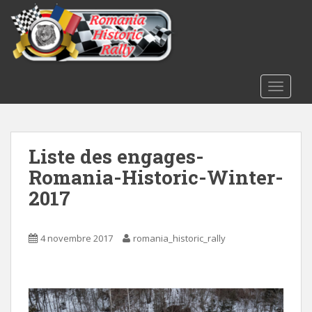
S
k
i
p
t
o
TOGGLE
m
a
i
Liste des engages-
n
c
Romania-Historic-Winter-
o
2017
n
t
e
4 novembre 2017
romania_historic_rally
n
t