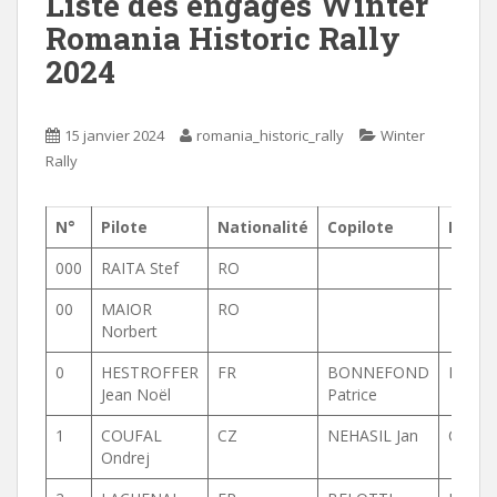
Liste des engagés Winter
Romania Historic Rally
2024
15 janvier 2024
romania_historic_rally
Winter
Rally
N°
Pilote
Nationalité
Copilote
Natio
000
RAITA Stef
RO
00
MAIOR
RO
Norbert
0
HESTROFFER
FR
BONNEFOND
FR
Jean Noël
Patrice
1
COUFAL
CZ
NEHASIL Jan
CZ
Ondrej