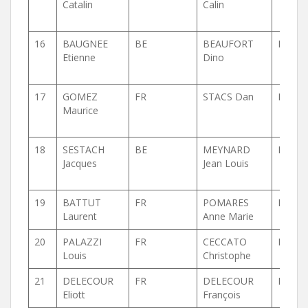
Catalin
Calin
16
BAUGNEE
BE
BEAUFORT
BE
Etienne
Dino
17
GOMEZ
FR
STACS Dan
BE
Maurice
18
SESTACH
BE
MEYNARD
BE
Jacques
Jean Louis
19
BATTUT
FR
POMARES
FR
Laurent
Anne Marie
20
PALAZZI
FR
CECCATO
FR
Louis
Christophe
21
DELECOUR
FR
DELECOUR
FR
Eliott
François