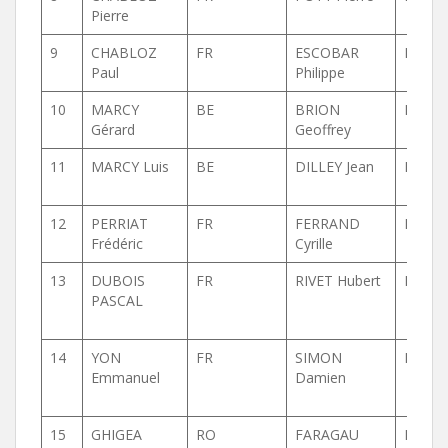
Pierre
9
CHABLOZ
FR
ESCOBAR
FR
Paul
Philippe
10
MARCY
BE
BRION
BE
Gérard
Geoffrey
11
MARCY Luis
BE
DILLEY Jean
BE
12
PERRIAT
FR
FERRAND
FR
Frédéric
Cyrille
13
DUBOIS
FR
RIVET Hubert
FR
PASCAL
14
YON
FR
SIMON
FR
Emmanuel
Damien
15
GHIGEA
RO
FARAGAU
RO