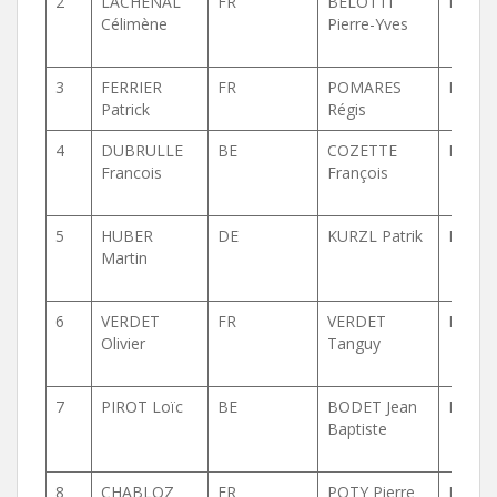
2
LACHENAL
FR
BELOTTI
FR
Célimène
Pierre-Yves
3
FERRIER
FR
POMARES
FR
Patrick
Régis
4
DUBRULLE
BE
COZETTE
BE
Francois
François
5
HUBER
DE
KURZL Patrik
DE
Martin
6
VERDET
FR
VERDET
FR
Olivier
Tanguy
7
PIROT Loïc
BE
BODET Jean
BE
Baptiste
8
CHABLOZ
FR
POTY Pierre
FR