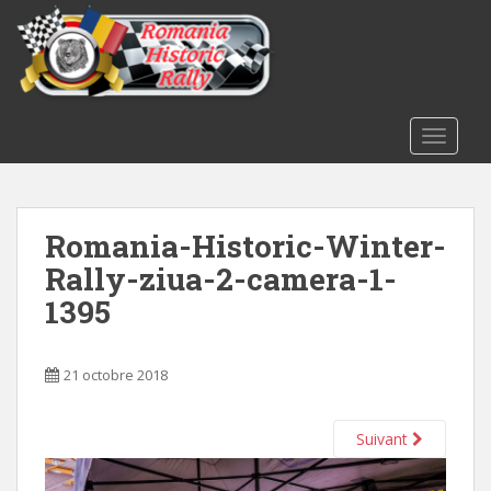
S
k
i
p
t
o
TOGGLE
m
a
i
Romania-Historic-Winter-
n
c
Rally-ziua-2-camera-1-
o
1395
n
t
e
21 octobre 2018
n
t
Suivant