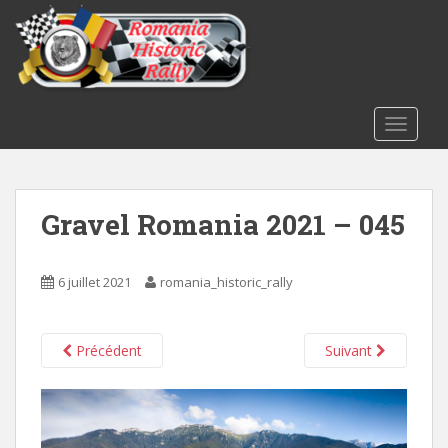
S
k
i
p
t
o
TOGGLE
m
a
i
Gravel Romania 2021 – 045
n
c
o
6 juillet 2021
romania_historic_rally
n
t
e
Précédent
Suivant
n
t