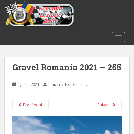
S
k
i
p
t
o
TOGGLE
m
a
i
Gravel Romania 2021 – 255
n
c
o
6 juillet 2021
romania_historic_rally
n
t
e
Précédent
Suivant
n
t