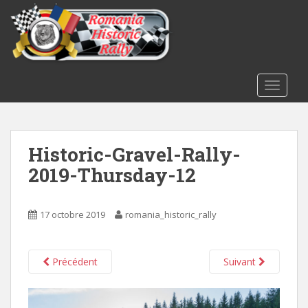
S
k
i
p
t
o
TOGGLE
m
a
i
Historic-Gravel-Rally-
n
c
2019-Thursday-12
o
n
t
17 octobre 2019
romania_historic_rally
e
n
t
Précédent
Suivant