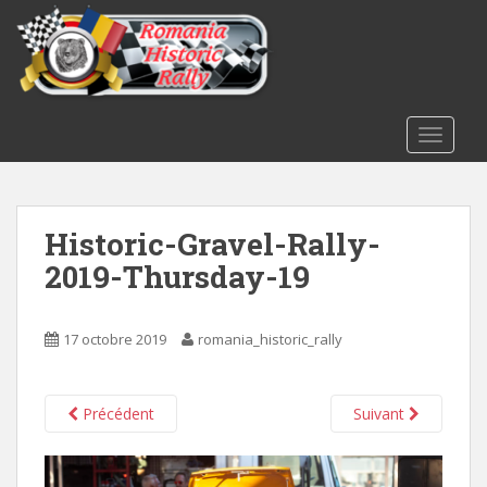
S
k
i
p
t
o
TOGGLE
m
a
i
Historic-Gravel-Rally-
n
c
2019-Thursday-19
o
n
t
17 octobre 2019
romania_historic_rally
e
n
t
Précédent
Suivant