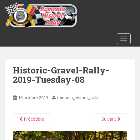
S
k
i
p
t
o
TOGGLE
m
a
i
Historic-Gravel-Rally-
n
c
2019-Tuesday-08
o
n
t
16 octobre 2019
romania_historic_rally
e
n
t
Précédent
Suivant