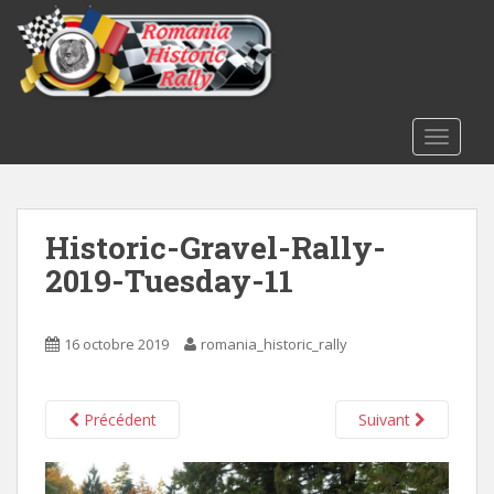
S
k
i
p
t
o
TOGGLE
m
a
i
Historic-Gravel-Rally-
n
c
2019-Tuesday-11
o
n
t
16 octobre 2019
romania_historic_rally
e
n
t
Précédent
Suivant