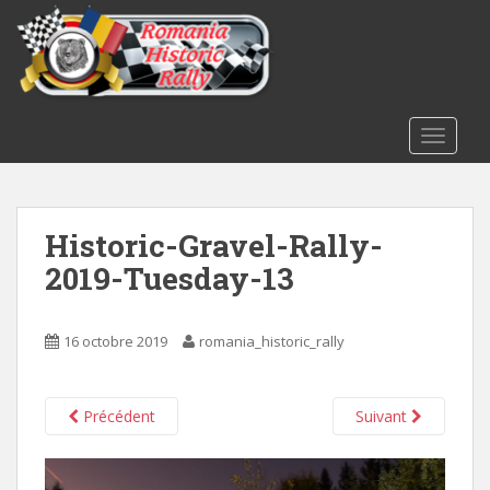
S
k
i
p
t
o
TOGGLE
m
a
i
Historic-Gravel-Rally-
n
c
2019-Tuesday-13
o
n
t
16 octobre 2019
romania_historic_rally
e
n
t
Précédent
Suivant