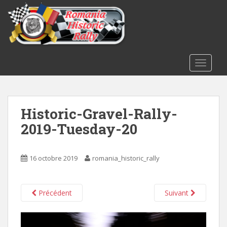
S
k
i
p
t
o
TOGGLE
m
a
i
Historic-Gravel-Rally-
n
c
2019-Tuesday-20
o
n
t
16 octobre 2019
romania_historic_rally
e
n
t
Précédent
Suivant