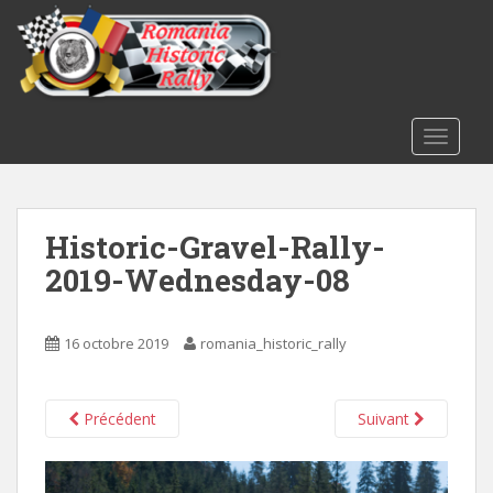
S
k
i
p
t
o
TOGGLE
m
a
i
Historic-Gravel-Rally-
n
c
2019-Wednesday-08
o
n
t
16 octobre 2019
romania_historic_rally
e
n
t
Précédent
Suivant