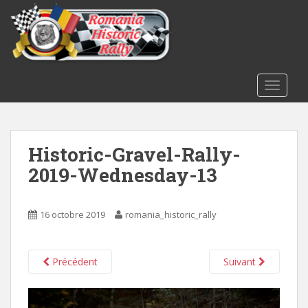
S
k
i
p
t
o
TOGGLE
m
a
i
Historic-Gravel-Rally-
n
c
2019-Wednesday-13
o
n
t
16 octobre 2019
romania_historic_rally
e
n
t
Précédent
Suivant