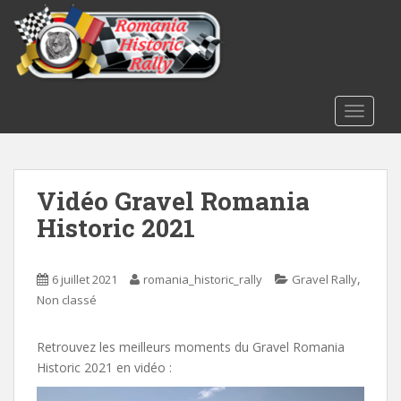
S
k
i
p
t
o
TOGGLE
m
a
i
Vidéo Gravel Romania
n
c
Historic 2021
o
n
t
,
6 juillet 2021
romania_historic_rally
Gravel Rally
e
Non classé
n
t
Retrouvez les meilleurs moments du Gravel Romania
Historic 2021 en vidéo :